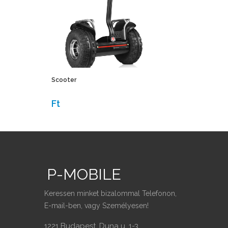
Scooter
Ft
P
-
MOBILE
Keressen minket bizalommal Telefonon,
E-mail-ben, vagy Személyesen!
1221 Budapest, Duna u. 1-3.