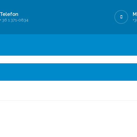
Telefon
M
+ 36 1 371-0834
+3